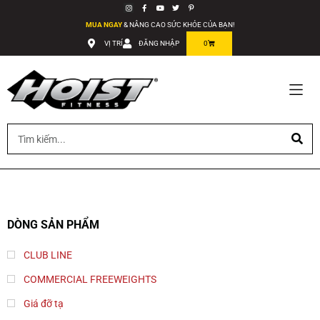
MUA NGAY
& NÂNG CAO SỨC KHỎE CỦA BẠN!
VỊ TRÍ
ĐĂNG NHẬP
0
DÒNG SẢN PHẨM
CLUB LINE
COMMERCIAL FREEWEIGHTS
Giá đỡ tạ