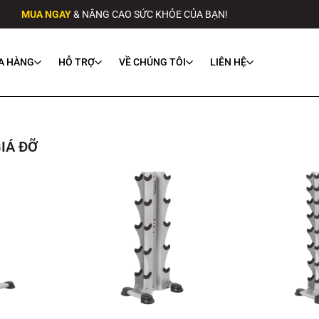
MUA NGAY
& NÂNG CAO SỨC KHỎE CỦA BẠN!
A HÀNG
HỖ TRỢ
VỀ CHÚNG TÔI
LIÊN HỆ
IÁ ĐỠ