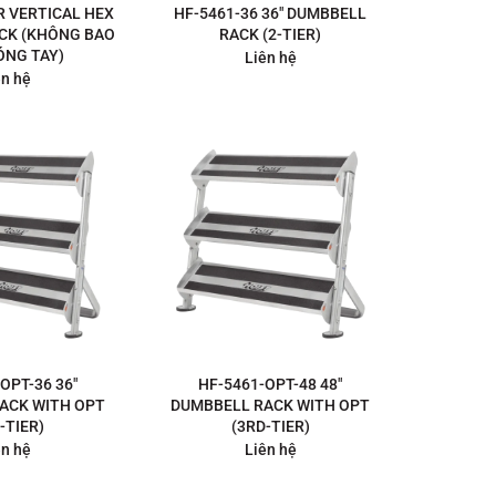
IR VERTICAL HEX
HF-5461-36 36″ DUMBBELL
CK (KHÔNG BAO
RACK (2-TIER)
ÓNG TAY)
Liên hệ
ên hệ
OPT-36 36″
HF-5461-OPT-48 48″
ACK WITH OPT
DUMBBELL RACK WITH OPT
-TIER)
(3RD-TIER)
ên hệ
Liên hệ