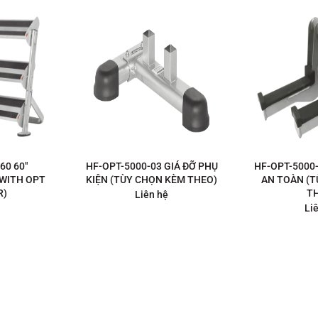
60 60″
HF-OPT-5000-03 GIÁ ĐỠ PHỤ
HF-OPT-5000
WITH OPT
KIỆN (TÙY CHỌN KÈM THEO)
AN TOÀN (
R)
T
Liên hệ
Li