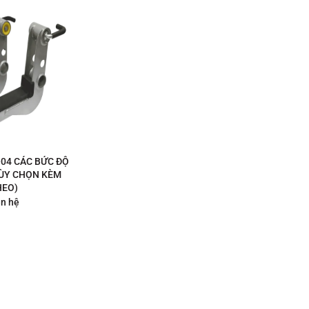
-04 CÁC BỨC ĐỘ
TÙY CHỌN KÈM
HEO)
ên hệ