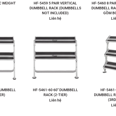
C WEIGHT
HF-5459 5 PAIR VERTICAL
HF-5460 8 PA
DUMBBELL RACK (DUMBBELLS
DUMBBELL RA
NOT INCLUDED)
GỒM B
Liên hệ
Li
 DUMBBELL
HF-5461-60 60″ DUMBBELL
HF-5461-
ER)
RACK (2-TIER)
DUMBBELL R
(3RD
Liên hệ
Li