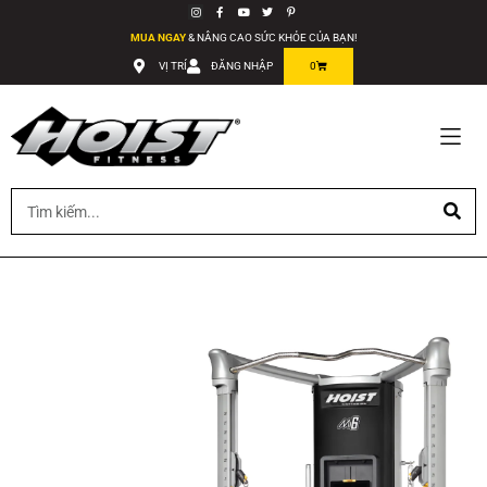
MUA NGAY
& NÂNG CAO SỨC KHỎE CỦA BẠN!
VỊ TRÍ
ĐĂNG NHẬP
0