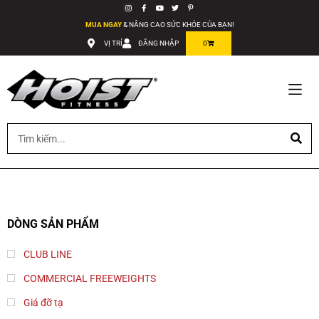
MUA NGAY
& NÂNG CAO SỨC KHỎE CỦA BẠN!
VỊ TRÍ
ĐĂNG NHẬP
0
DÒNG SẢN PHẨM
CLUB LINE
COMMERCIAL FREEWEIGHTS
Giá đỡ tạ