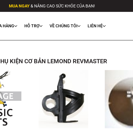
MUA NGAY
& NÂNG CAO SỨC KHỎE CỦA BẠN!
A HÀNG
HỖ TRỢ
VỀ CHÚNG TÔI
LIÊN HỆ
PHỤ KIỆN CƠ BẢN LEMOND REVMASTER