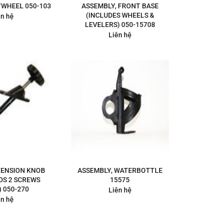
YWHEEL 050-103
ASSEMBLY, FRONT BASE
(INCLUDES WHEELS &
ên hệ
LEVELERS) 050-15708
Liên hệ
TENSION KNOB
ASSEMBLY, WATERBOTTLE
DS 2 SCREWS
15575
) 050-270
Liên hệ
ên hệ