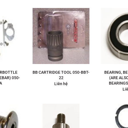
ERBOTTLE
BB CARTRIDGE TOOL 050-BBT-
BEARING, B
EBAR) 050-
22
(ARE ALS
A
BEARINGS
Liên hệ
Li