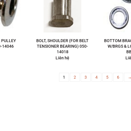
, PULLEY
BOLT, SHOULDER (FOR BELT
BOTTOM BRAC
-14046
TENSIONER BEARING) 050-
W/BRGS & L
14018
B
Liên hệ
Li
1
2
3
4
5
6