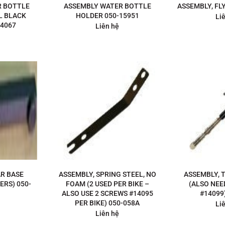
R BOTTLE
ASSEMBLY WATER BOTTLE
ASSEMBLY, FL
L BLACK
HOLDER 050-15951
Li
14067
Liên hệ
AR BASE
ASSEMBLY, SPRING STEEL, NO
ASSEMBLY, 
ERS) 050-
FOAM (2 USED PER BIKE –
(ALSO NEE
ALSO USE 2 SCREWS #14095
#14099
PER BIKE) 050-058A
Li
Liên hệ