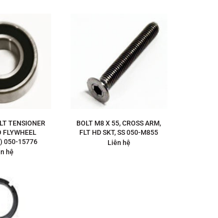
ELT TENSIONER
BOLT M8 X 55, CROSS ARM,
O FLYWHEEL
FLT HD SKT, SS 050-M855
) 050-15776
Liên hệ
ên hệ