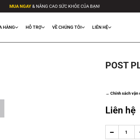
MUA NGAY
& NÂNG CAO SỨC KHỎE CỦA BẠN!
A HÀNG
HỖ TRỢ
VỀ CHÚNG TÔI
LIÊN HỆ
POST P
→ Chính sách vận c
Liên hệ