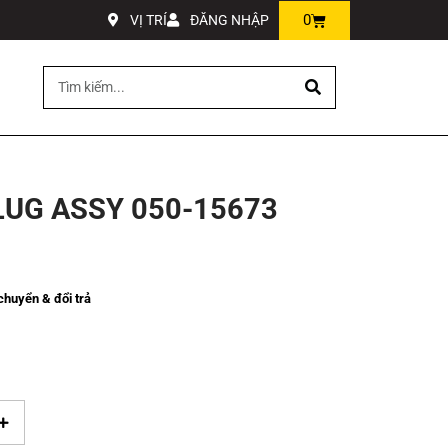
0
VỊ TRÍ
ĐĂNG NHẬP
LUG ASSY 050-15673
huyển & đổi trả