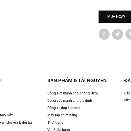
MUA NGAY
T
SẢN PHẨM & TÀI NGUYÊN
ĐĂ
Dòng sức mạnh cho phòng Gym
Cập 
các 
Dòng sức mạnh cho gia đình
i
Dòng xe đạp Lemond
 bảo mật
Máy tập chức năng
vận chuyển & đổi trả
Thời trang
Vị trí cửa hàng