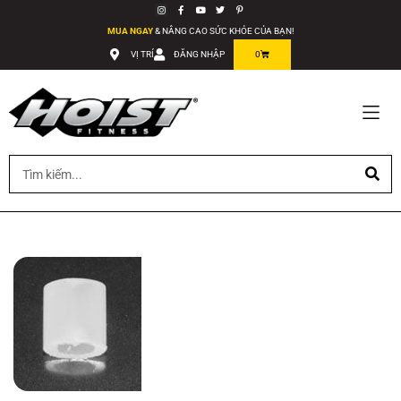
MUA NGAY
& NÂNG CAO SỨC KHỎE CỦA BẠN!
VỊ TRÍ
ĐĂNG NHẬP
0