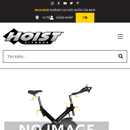
MUA NGAY
& NÂNG CAO SỨC KHỎE CỦA BẠN!
VỊ TRÍ
ĐĂNG NHẬP
0