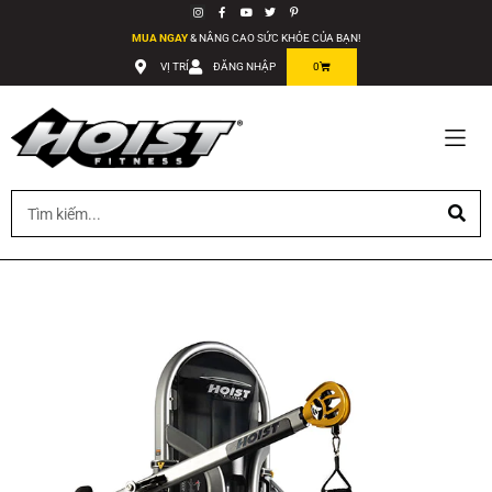
MUA NGAY
& NÂNG CAO SỨC KHỎE CỦA BẠN!
VỊ TRÍ
ĐĂNG NHẬP
0