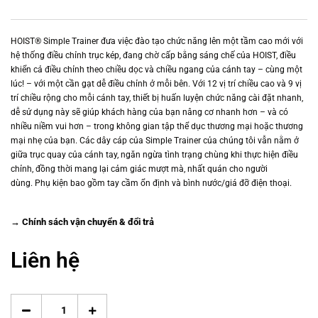
HOIST® Simple Trainer đưa việc đào tạo chức năng lên một tầm cao mới với
hệ thống điều chỉnh trục kép, đang chờ cấp bằng sáng chế của HOIST, điều
khiển cả điều chỉnh theo chiều dọc và chiều ngang của cánh tay – cùng một
lúc!
– với một cần gạt dễ điều chỉnh ở mỗi bên.
Với 12 vị trí chiều cao và 9 vị
trí chiều rộng cho mỗi cánh tay, thiết bị huấn luyện chức năng cài đặt nhanh,
dễ sử dụng này sẽ giúp khách hàng của bạn nâng cơ nhanh hơn – và có
nhiều niềm vui hơn – trong không gian tập thể dục thương mại hoặc thương
mại nhẹ của bạn.
Các dây cáp của Simple Trainer của chúng tôi vẫn nằm ở
giữa trục quay của cánh tay, ngăn ngừa tình trạng chùng khi thực hiện điều
chỉnh, đồng thời mang lại cảm giác mượt mà, nhất quán cho người
dùng.
Phụ kiện bao gồm tay cầm ổn định và bình nước/giá đỡ điện thoại.
→ Chính sách vận chuyển & đổi trả
Liên hệ