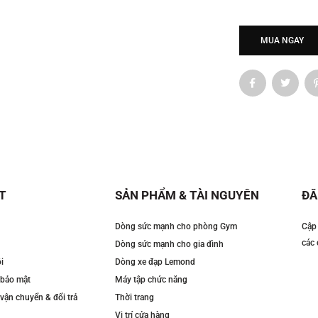
MUA NGAY
T
SẢN PHẨM & TÀI NGUYÊN
ĐĂ
Dòng sức mạnh cho phòng Gym
Cập 
các 
Dòng sức mạnh cho gia đình
i
Dòng xe đạp Lemond
 bảo mật
Máy tập chức năng
vận chuyển & đổi trả
Thời trang
Vị trí cửa hàng