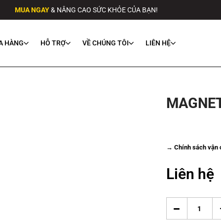
MUA NGAY
& NÂNG CAO SỨC KHỎE CỦA BẠN!
A HÀNG
HỖ TRỢ
VỀ CHÚNG TÔI
LIÊN HỆ
MAGNET,
→ Chính sách vận c
Liên hệ