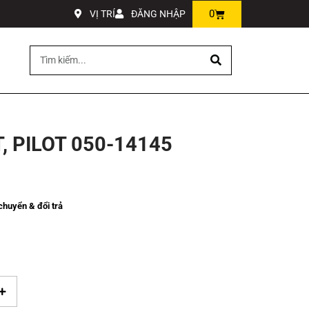
0
VỊ TRÍ
ĐĂNG NHẬP
 PILOT 050-14145
huyển & đổi trả