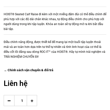
HOIST® Seated Calf Raise đi kèm với một miếng đệm đùi có thể điều chỉnh để
phù hợp với các độ dài chân khác nhau, tự động điều chỉnh cho phù hợp với
người dùng trong khi tập luyện. Khóa an toàn sẽ tự động mở ra khi bắt đầu
bài tập.
Điều chỉnh năng động, được thiết kế để mang lại một buổi tập luyện thoải
mái và an toàn hơn dựa trên tư thế tự nhiên và tính linh hoạt của cơ thể là
điều cốt lõi đằng sau dòng ROC-IT™ của HOIST®. Hãy tự mình trải nghiệm và
TRẢI NGHIỆM CHUYẾN ĐI!
→ Chính sách vận chuyển & đổi trả
Liên hệ