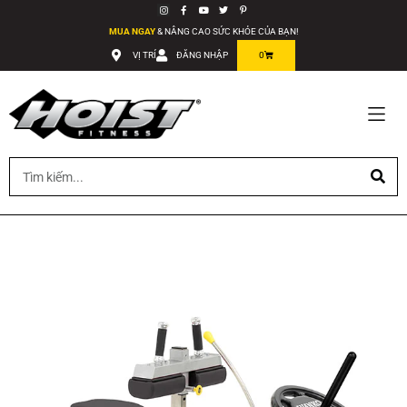
MUA NGAY
& NÂNG CAO SỨC KHỎE CỦA BẠN!
VỊ TRÍ
ĐĂNG NHẬP
0